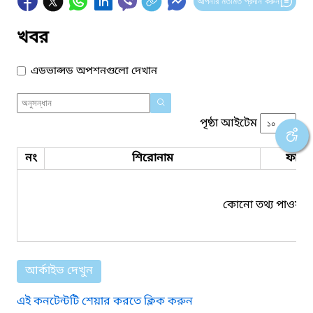
আপনার মতামত প্রদান করুন
খবর
এডভান্সড অপশনগুলো দেখান
পৃষ্ঠা আইটেম
নং
শিরোনাম
ফাইল
কোনো তথ্য পাওয়া য
আর্কাইভ দেখুন
এই কনটেন্টটি শেয়ার করতে ক্লিক করুন